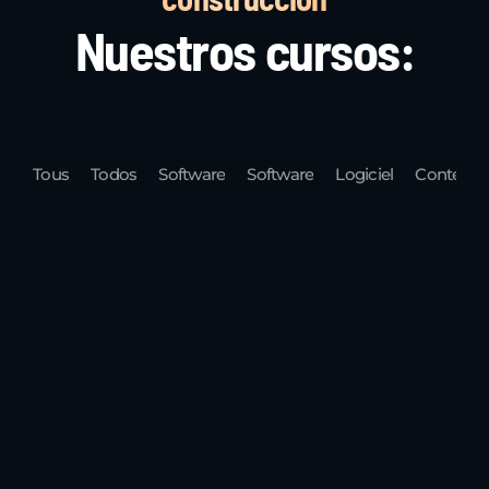
Nuestros cursos:
Tous
Todos
Software
Software
Logiciel
Contech
CURSO:
WORKSHOP:
BIM
GESTIÓN Y
INTRODUCCIÓN
ESTRATÉGICO:
COORDINACIÓN
Y
ESTANDARIZACI
BIM :
FUNDAMENTOS
COLABORACIÓN
REVIZTO +
PRÁCTICOS
Y NUEVAS