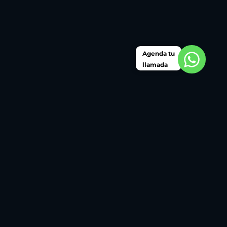
Agenda tu
llamada
Somos una consultora internacional de
transformación digital e innovación en el sector de
ingeniería, construcción y minería. Acompañamos
a las empresas a dar su salto tecnológico