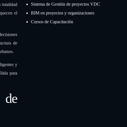
Construcción
nificación
Sistema de Gestión de proyectos VDC
 totalidad
iquecen el
BIM en proyectos y organizaciones
Cursos de Capacitación
ecisiones
ructura de
urbanos.
ligentes y
ólida para
n de