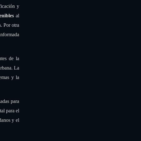
ficación y
enibles
al
. Por otra
 informada
ntes de la
urbana. La
lemas y la
zadas para
al para el
danos y el