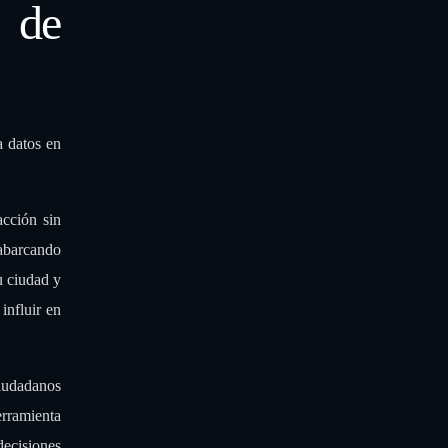
s de
a datos en
acción sin
 abarcando
u ciudad y
influir en
ciudadanos
erramienta