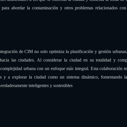
os ambientales a los que se enfrenta la ciudad y fomenta la toma de 
es para abordar la contaminación y otros problemas relacionados co
ntegración de CIM no solo optimiza la planificación y gestión urbanas
hacia las ciudades. Al considerar la ciudad en su totalidad y comp
a complejidad urbana con un enfoque más integral. Esta colaboración t
icas y a explorar la ciudad como un sistema dinámico, fomentando l
verdaderamente inteligentes y sostenibles