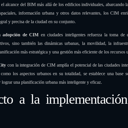
bana
(CIM) en el enfoque
BIM Smart City
es esencial para una pla
el alcance del BIM más allá de los edificios individuales, abarcando la
spaciales, información urbana y otros datos relevantes, los CIM enr
gral y precisa de la ciudad en su conjunto.
la
adopción de CIM
en ciudades inteligentes refuerza la toma de d
tivos, sino también las dinámicas urbanas, la movilidad, la infraest
anificación más estratégica y una gestión más eficiente de los recursos 
City
con la integración de CIM amplía el potencial de las ciudades inte
s como los aspectos urbanos en su totalidad, se establece una base s
lograr una planificación urbana más inteligente y eficaz.
cto a la implementació