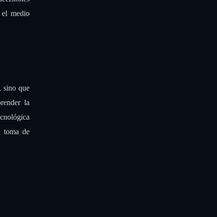
decisiones
n el medio
, sino que
render la
ecnológica
a toma de