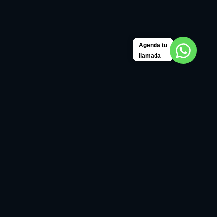
Agenda tu
llamada
Somos una consultora internacional de
transformación digital e innovación en el sector de
ingeniería, construcción y minería. Acompañamos a
las empresas a dar su salto tecnológico orientado a