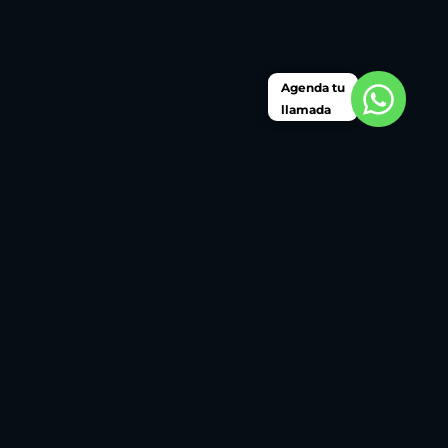
Agenda tu
llamada
Somos una consultora internacional de
transformación digital e innovación en el sector de
ingeniería, construcción y minería. Acompañamos
a las empresas a dar su salto tecnológico
orientado a datos mediante el uso de soluciones