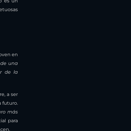
lo es un
petuosas
joven en
 de una
r de la
e, a ser
 futuro.
turo más
ial para
ecen.