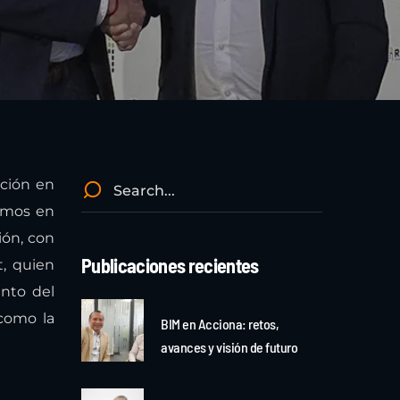
cción en
ramos en
ión, con
Publicaciones recientes
t, quien
nto del
 como la
BIM en Acciona: retos,
avances y visión de futuro