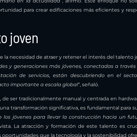
a mano en la actualidad
“, afirmó. Este enfoque no so
tunidad para crear edificaciones más eficientes y res
to joven
la necesidad de atraer y retener el interés del talento 
des y generaciones más jóvenes, conectadas a través
ación de servicios, están descubriendo en el secto
to importante a escala global
“, señaló.
a, de ser tradicionalmente manual y centrada en hardwar
a transformación significativa, es fundamental para su
e los jóvenes para llevar la construcción hacia un fu
vista. La atracción y formación de este talento es cruc
s oportunidades que la tecnología y la sostenibilidad ofr