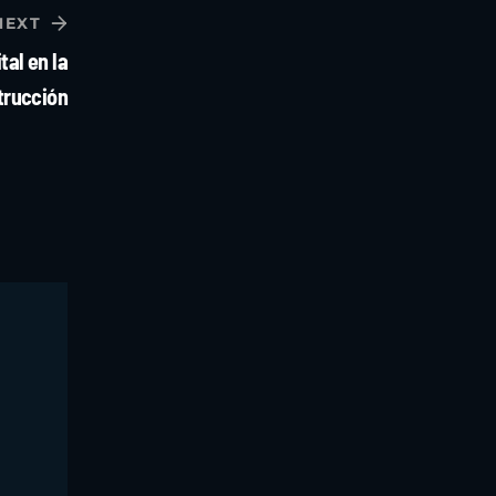
NEXT
tal en la
trucción