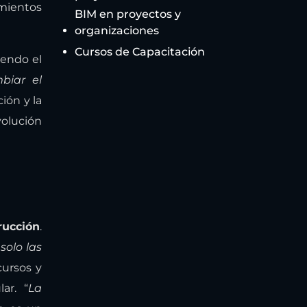
imientos
BIM en proyectos y
organizaciones
Cursos de Capacitación
iendo el
biar el
ión y la
volución
rucción
.
solo las
cursos y
ar. “
La