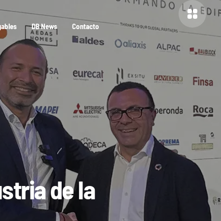
gables
DB News
Contacto
stria de la