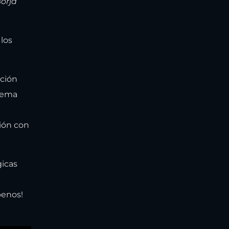
orja
los
ación
stema
ción con
gicas
benos!