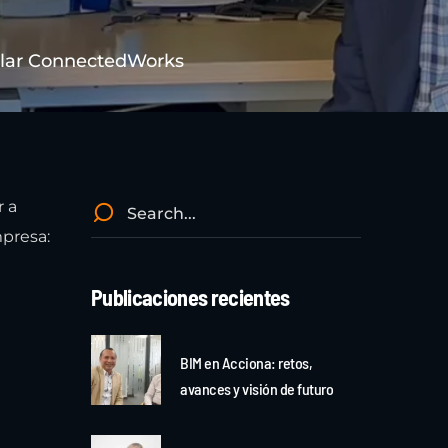
ular ConnectedWorks
r a
presa:
Publicaciones recientes
BIM en Acciona: retos,
avances y visión de futuro