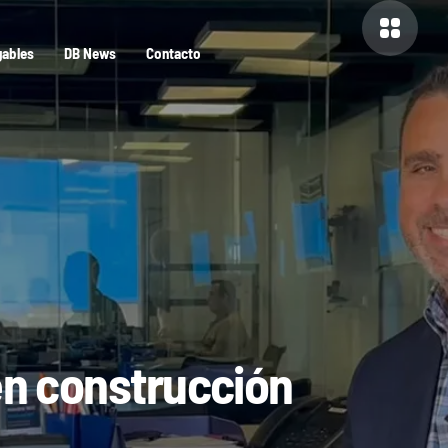
gables
DB News
Contacto
en construcción