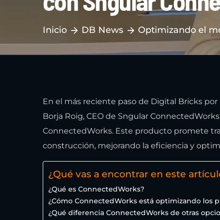
con Sngular Conn
Inicio
DB News
Optimizando el m
En el más reciente paso de Digital Bricks por
Borja Roig, CEO de Sngular ConnectedWorks,
ConnectedWorks. Este producto promete tran
construcción, mejorando la eficiencia y optim
¿Qué vas a encontrar en este artícul
¿Qué es ConnectedWorks?
¿Cómo ConnectedWorks está optimizando los p
¿Qué diferencia ConnectedWorks de otras opci