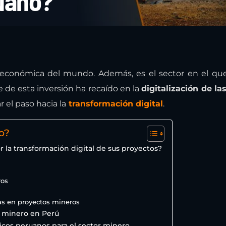
uano?
d económica del mundo. Además, es el sector en el qu
e de esta inversión ha recaído en la
digitalización de la
 el paso hacia la
transformación digital
.
o?
 la transformación digital de sus proyectos?
ros
s en proyectos mineros
or minero en Perú
cos peruanos para el sector minero