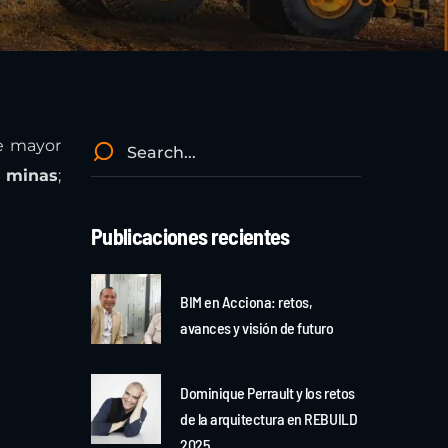
e mayor
s minas
;
Publicaciones recientes
BIM en Acciona: retos,
avances y visión de futuro
Dominique Perrault y los retos
de la arquitectura en REBUILD
2025