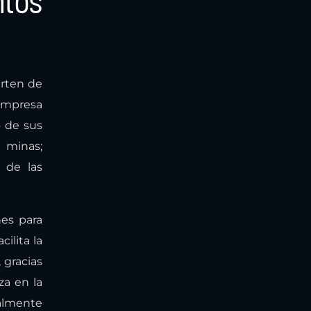
tos
rten de
 empresa
o de sus
n minas;
 de las
nes para
ilita la
 gracias
za en la
ralmente