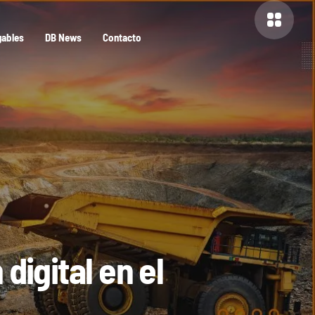
gables
DB News
Contacto
igital en el