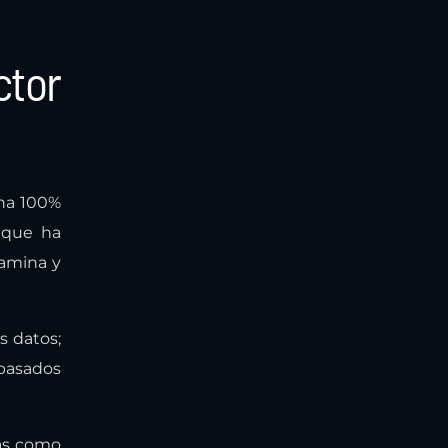
ctor
ina 100%
 que ha
tamina y
s datos;
 basados
cas como