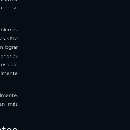
a no se
roblemas
os. Otro
n lograr
tenerlos
l uso de
ralmente
almente,
ean más