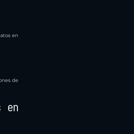
datos en
iones de
s en