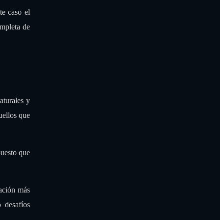
te caso el
ompleta de
aturales y
uellos que
puesto que
tación más
o desafíos