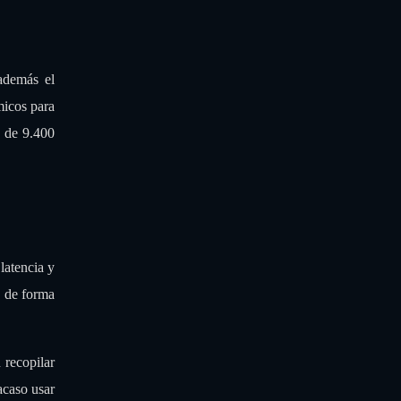
además el
micos para
o de 9.400
latencia y
o de forma
 recopilar
acaso usar