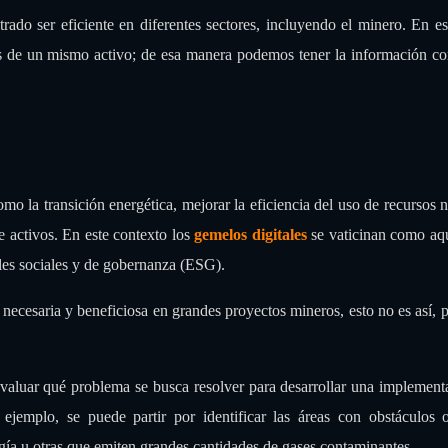
rado ser eficiente en diferentes sectores, incluyendo el minero. En es
es de un mismo activo; de esa manera podemos tener la información c
o la transición energética, mejorar la eficiencia del uso de recursos n
e activos. En este contexto los
gemelos digitales
se vaticinan como aq
les sociales y de gobernanza (ESG).
necesaria y beneficiosa en grandes proyectos mineros, esto no es así, 
 evaluar qué problema se busca resolver para desarrollar una implemen
ejemplo, se puede partir por identificar las áreas con obstáculos 
gía u otras que emiten grandes cantidades de gases contaminantes.