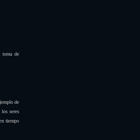
a toma de
ejemplo de
 los seres
 en tiempo