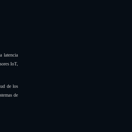
a latencia
sores IoT,
lud de los
istemas de