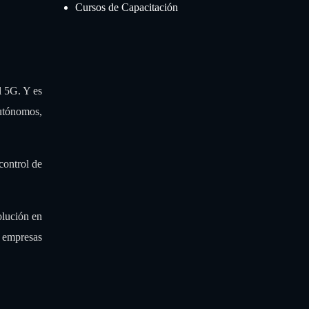
Cursos de Capacitación
l 5G. Y es
autónomos,
control de
olución en
s empresas